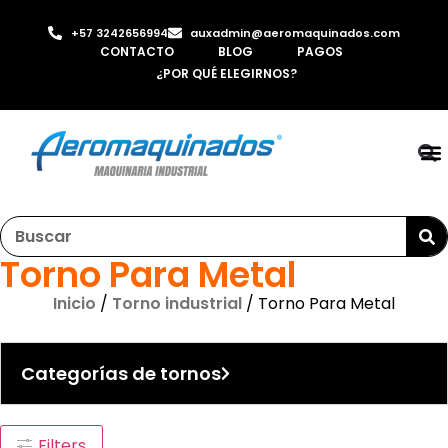
+57 3242656994
auxadmin@aeromaquinados.com
CONTACTO
BLOG
PAGOS
¿POR QUÉ ELEGIRNOS?
RO
LAMI
MÁQ
INYE
AI
Torno Para Metal
Inicio
/
Torno industrial
/ Torno Para Metal
Categorías de tornos
Filters