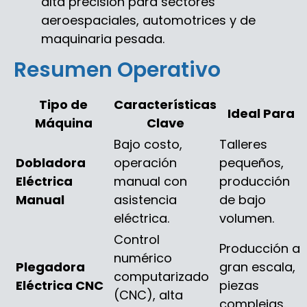
alta precisión para sectores
aeroespaciales, automotrices y de
maquinaria pesada.
Resumen Operativo
Tipo de
Características
Ideal Para
Máquina
Clave
Bajo costo,
Talleres
Dobladora
operación
pequeños,
Eléctrica
manual con
producción
Manual
asistencia
de bajo
eléctrica.
volumen.
Control
Producción a
numérico
Plegadora
gran escala,
computarizado
Eléctrica CNC
piezas
(CNC), alta
complejas.