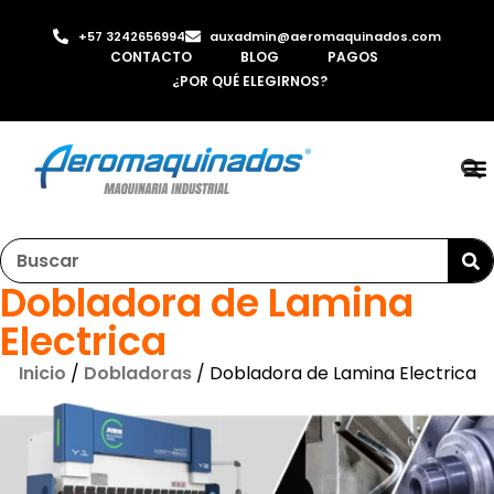
+57 3242656994
auxadmin@aeromaquinados.com
CONTACTO
BLOG
PAGOS
¿POR QUÉ ELEGIRNOS?
RO
LAMI
MÁQ
INYE
AI
Dobladora de Lamina
Electrica
Inicio
/
Dobladoras
/ Dobladora de Lamina Electrica