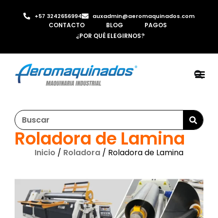
+57 3242656994
auxadmin@aeromaquinados.com
CONTACTO
BLOG
PAGOS
¿POR QUÉ ELEGIRNOS?
ROBOTS 
LAMINA Y PE
MÁQUINAS 
INYECTORA D
AIRE C
Roladora de Lamina
Inicio
/
Roladora
/ Roladora de Lamina