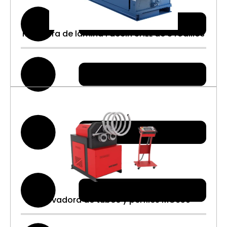
Roladora de lámina Faccin 3HEL de 3 rodillos
Detalle
Curvadora de tubos y perfiles MC650