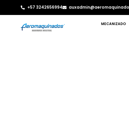
+57 3242656994
auxadmin@aeromaquinado
MECANIZADO