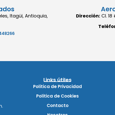
ados
Aer
es, Itagüi, Antioquia,
Dirección:
Cl. 1
Teléfo
448266
Links útiles
Politica de Privacidad
Politica de Cookies
Contacto
m.
Nosotros