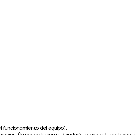
el funcionamiento del equipo).
eración. (la capacitación se brindará a personal que tenga