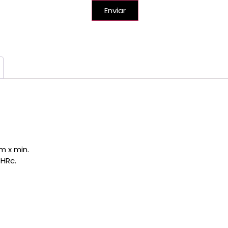
Enviar
m x min.
 HRc.