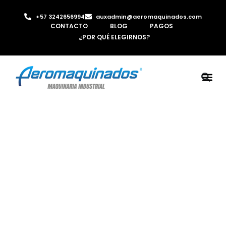
+57 3242656994
auxadmin@aeromaquinados.com
CONTACTO
BLOG
PAGOS
¿POR QUÉ ELEGIRNOS?
ROBOTS 
LAMINA Y PE
MÁQUINAS 
INYECTORA D
AIRE C