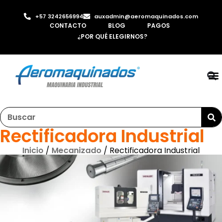
+57 3242656994
auxadmin@aeromaquinados.com
CONTACTO
BLOG
PAGOS
¿POR QUÉ ELEGIRNOS?
RO
LAMI
MÁQ
INYE
AI
Rectificadora Industrial
Inicio
/
Mecanizado
/ Rectificadora Industrial