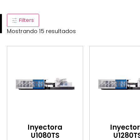
Filters
Mostrando 15 resultados
Inyectora
Inyecto
U1080TS
U1280T