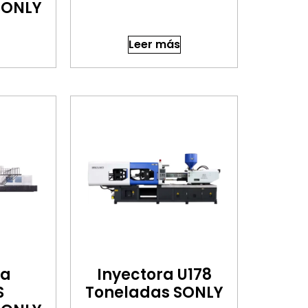
SONLY
Leer más
ra
Inyectora U178
S
Toneladas SONLY