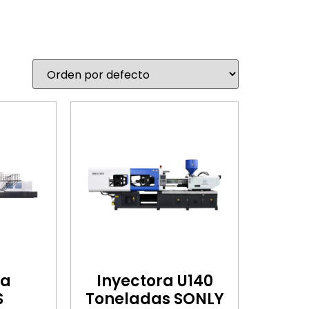
ra
Inyectora U140
S
Toneladas SONLY