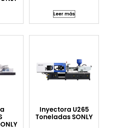
Leer más
ra
Inyectora U265
S
Toneladas SONLY
SONLY