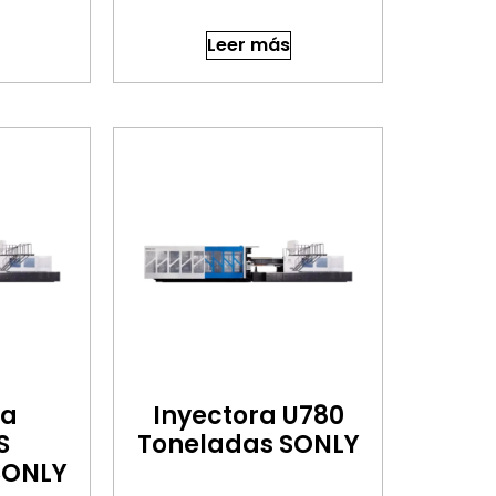
Leer más
ra
Inyectora U780
S
Toneladas SONLY
SONLY