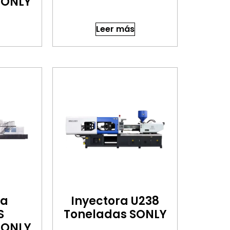
SONLY
Leer más
ra
Inyectora U238
S
Toneladas SONLY
SONLY