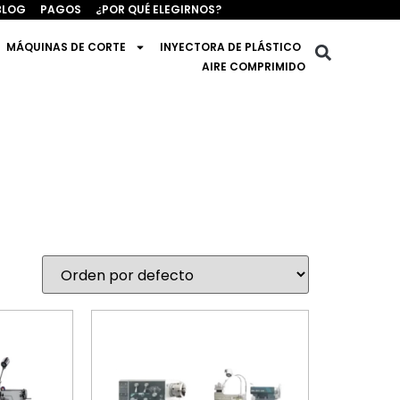
BLOG
PAGOS
¿POR QUÉ ELEGIRNOS?
MÁQUINAS DE CORTE
INYECTORA DE PLÁSTICO
AIRE COMPRIMIDO