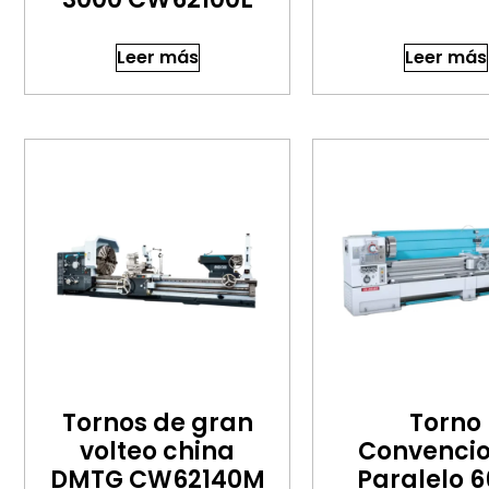
Leer más
Leer más
Tornos de gran
Torno
volteo china
Convenci
DMTG CW62140M
Paralelo 6