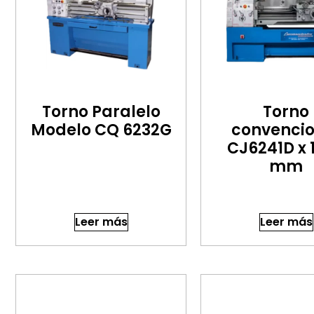
Torno Paralelo
Torno
Modelo CQ 6232G
convencio
CJ6241D x 
mm
Leer más
Leer más