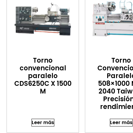
Torno
Torno
convencional
Convenci
paralelo
Paralel
CDS6250C X 1500
508×1000 
M
2040 Taiw
Precisión
rendimie
Leer más
Leer más