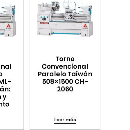
Torno
onal
Convencional
o
Paralelo Taiwán
ML-
508×1500 CH-
án:
2060
 y
nto
Leer más