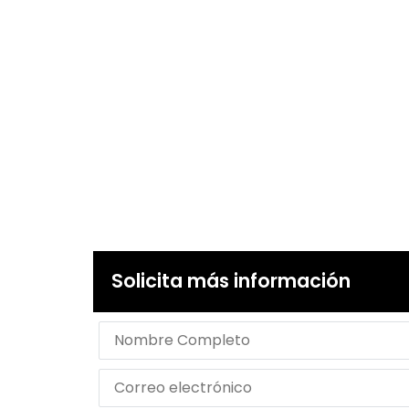
Solicita más información