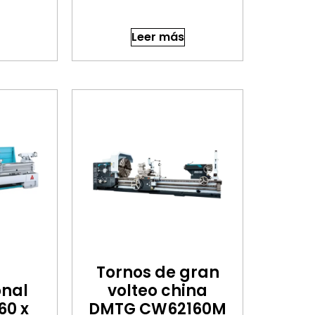
Leer más
Tornos de gran
onal
volteo china
60 x
DMTG CW62160M