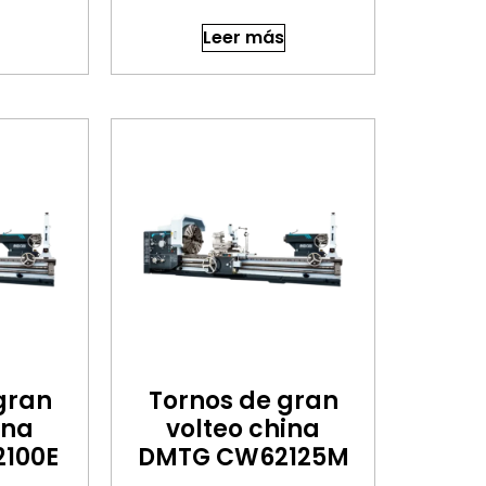
Leer más
gran
Tornos de gran
ina
volteo china
100E
DMTG CW62125M