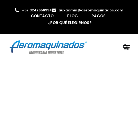
+57 3242656994
auxadmin@aeromaquinados.com
CONTACTO
BLOG
PAGOS
¿POR QUÉ ELEGIRNOS?
ROBOTS 
LAMINA Y PE
MÁQUINAS 
INYECTORA D
AIRE C