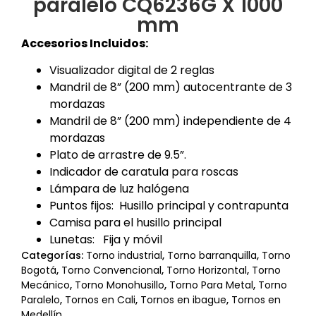
paralelo CQ6236G X 1000
mm
Accesorios Incluidos:
Visualizador digital de 2 reglas
Mandril de 8” (200 mm) autocentrante de 3
mordazas
Mandril de 8” (200 mm) independiente de 4
mordazas
Plato de arrastre de 9.5”.
Indicador de caratula para roscas
Lámpara de luz halógena
Puntos fijos: Husillo principal y contrapunta
Camisa para el husillo principal
Lunetas: Fija y móvil
Categorías:
Torno industrial
,
Torno barranquilla
,
Torno
Bogotá
,
Torno Convencional
,
Torno Horizontal
,
Torno
Mecánico
,
Torno Monohusillo
,
Torno Para Metal
,
Torno
Paralelo
,
Tornos en Cali
,
Tornos en ibague
,
Tornos en
Medellín