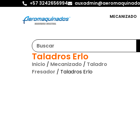
+57 3242656994
auxadmin@aeromaquinado
MECANIZADO
Taladros Erlo
Inicio
/
Mecanizado
/
Taladro
Fresador
/ Taladros Erlo