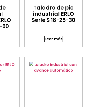
de
Taladro de pie
l
industrial ERLO
 ERLO
Serie S 18-25-30
0-50
Leer más