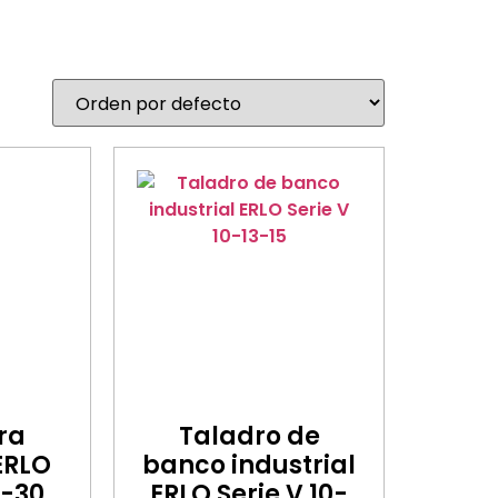
ra
Taladro de
 ERLO
banco industrial
8-30
ERLO Serie V 10-