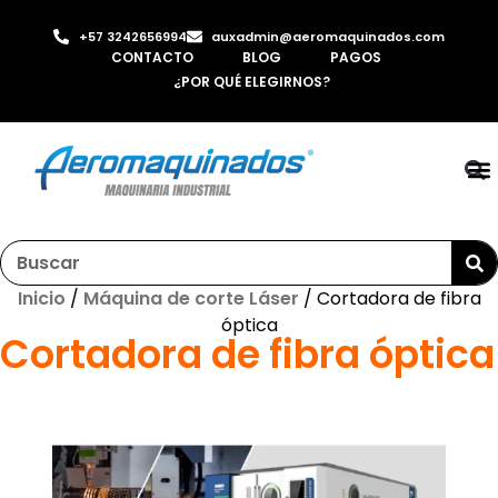
+57 3242656994
auxadmin@aeromaquinados.com
CONTACTO
BLOG
PAGOS
¿POR QUÉ ELEGIRNOS?
RO
LAMI
MÁQ
INYE
AI
Inicio
/
Máquina de corte Láser
/ Cortadora de fibra
óptica
Cortadora de fibra óptica