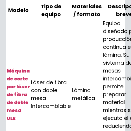
Tipo de
Materiales
Descrip
Modelo
equipo
/ formato
brev
Equipo
diseñado 
producció
continua 
lámina. Su
sistema d
mesas
Máquina
intercamb
de corte
Láser de fibra
permite
por láser
con doble
Lámina
preparar
de fibra
mesa
metálica
material
de doble
intercambiable
mientras 
mesa
ejecuta el 
ULE
reduciend