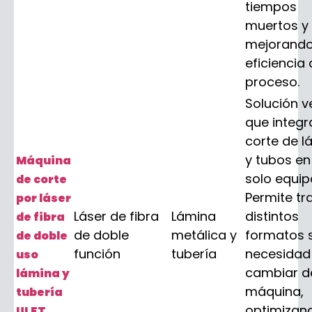
tiempos
muertos y
mejorando
eficiencia 
proceso.
Solución ve
que integr
corte de l
y tubos en
Máquina
solo equip
de corte
Permite tr
por láser
Láser de fibra
Lámina
distintos
de fibra
de doble
metálica y
formatos s
de doble
función
tubería
necesidad
uso
cambiar d
lámina y
máquina,
tubería
optimizan
ULFT