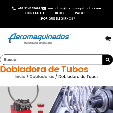
+57 3242656994
auxadmin@aeromaquinados.com
CONTACTO
BLOG
PAGOS
¿POR QUÉ ELEGIRNOS?
RO
LAMI
MÁQ
INYE
AI
Dobladora de Tubos
Inicio
/
Dobladoras
/ Dobladora de Tubos