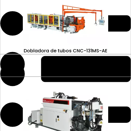
Detalle
Dobladora de tubos CNC-131MS-AE
Detalle