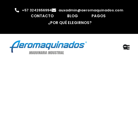
+57 3242656994
auxadmin@aeromaquinados.com
CONTACTO
BLOG
PAGOS
¿POR QUÉ ELEGIRNOS?
ROBOTS 
LAMINA Y PE
MÁQUINAS 
INYECTORA D
AIRE C