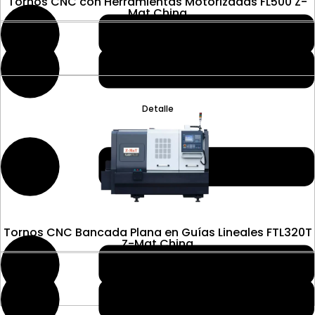
Tornos CNC con Herramientas Motorizadas FL500 Z-
Mat China
Detalle
Tornos CNC Bancada Plana en Guías Lineales FTL320T
Z-Mat China