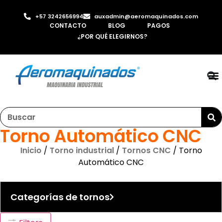
+57 3242656994
auxadmin@aeromaquinados.com
CONTACTO
BLOG
PAGOS
¿POR QUÉ ELEGIRNOS?
RO
LAMI
MÁQ
INYE
AI
Torno Automático CNC
Inicio
/
Torno industrial
/
Tornos CNC
/ Torno
Automático CNC
Categorías de tornos