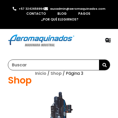
+57 3242656994
auxadmin@aeromaquinados.com
CONTACTO
BLOG
PAGOS
¿POR QUÉ ELEGIRNOS?
ROBOTS 
LAMINA Y PE
MÁQUINAS 
INYECTORA D
AIRE C
Inicio
/
Shop
/ Página 3
Shop