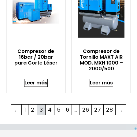
Compresor de
Compresor de
16bar / 20bar
Tornillo MAXT AIR
para Corte Láser
MOD. MXH 1000 –
2000/500
Leer más
Leer más
←
1
2
3
4
5
6
…
26
27
28
→