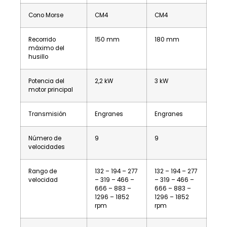
Cono Morse
CM4
CM4
Recorrido
150 mm
180 mm
máximo del
husillo
Potencia del
2,2 kW
3 kW
motor principal
Transmisión
Engranes
Engranes
Número de
9
9
velocidades
Rango de
132 – 194 – 277
132 – 194 – 277
velocidad
– 319 – 466 –
– 319 – 466 –
666 – 883 –
666 – 883 –
1296 – 1852
1296 – 1852
rpm
rpm