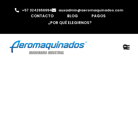
+57 3242656994
auxadmin@aeromaquinados.com
CONTACTO
BLOG
PAGOS
¿POR QUÉ ELEGIRNOS?
ROBOTS 
LAMINA Y PE
MÁQUINAS 
INYECTORA D
AIRE C