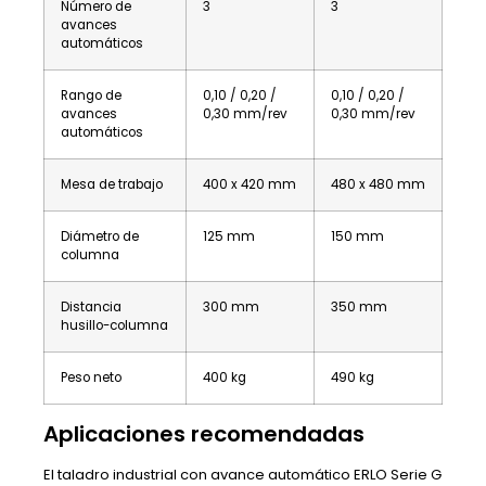
Número de
3
3
avances
automáticos
Rango de
0,10 / 0,20 /
0,10 / 0,20 /
avances
0,30 mm/rev
0,30 mm/rev
automáticos
Mesa de trabajo
400 x 420 mm
480 x 480 mm
Diámetro de
125 mm
150 mm
columna
Distancia
300 mm
350 mm
husillo-columna
Peso neto
400 kg
490 kg
Aplicaciones recomendadas
El taladro industrial con avance automático ERLO Serie G