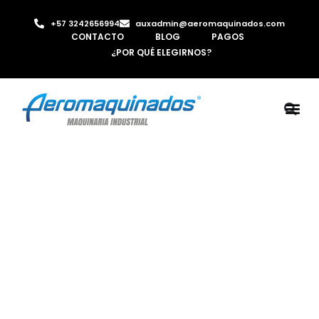
+57 3242656994
auxadmin@aeromaquinados.com
CONTACTO
BLOG
PAGOS
¿POR QUÉ ELEGIRNOS?
ROBOTS 
LAMINA Y PE
MÁQUINAS 
INYECTORA D
AIRE C