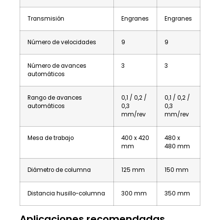
Transmisión
Engranes
Engranes
Número de velocidades
9
9
Número de avances
3
3
automáticos
Rango de avances
0,1 / 0,2 /
0,1 / 0,2 /
automáticos
0,3
0,3
mm/rev
mm/rev
Mesa de trabajo
400 x 420
480 x
mm
480 mm
Diámetro de columna
125 mm
150 mm
Distancia husillo-columna
300 mm
350 mm
Aplicaciones recomendadas