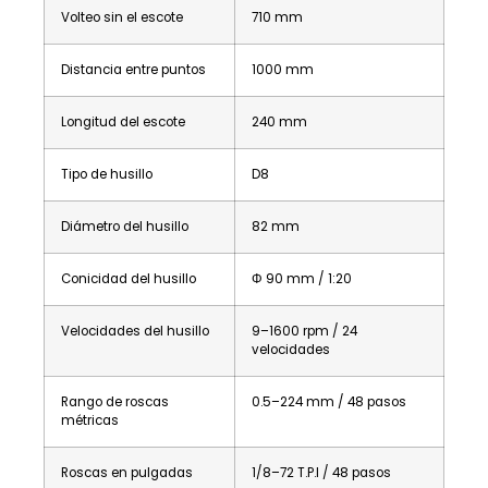
Volteo sin el escote
710 mm
Distancia entre puntos
1000 mm
Longitud del escote
240 mm
Tipo de husillo
D8
Diámetro del husillo
82 mm
Conicidad del husillo
Φ 90 mm / 1:20
Velocidades del husillo
9–1600 rpm / 24
velocidades
Rango de roscas
0.5–224 mm / 48 pasos
métricas
Roscas en pulgadas
1/8–72 T.P.I / 48 pasos