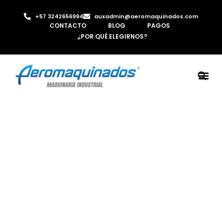
+57 3242656994
auxadmin@aeromaquinados.com
CONTACTO
BLOG
PAGOS
¿POR QUÉ ELEGIRNOS?
ROBOTS 
LAMINA Y PE
MÁQUINAS 
INYECTORA D
AIRE C