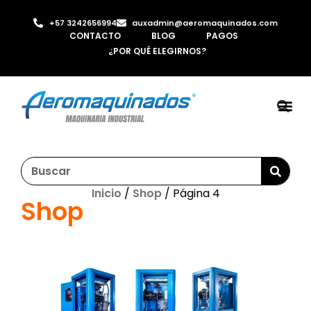
+57 3242656994
auxadmin@aeromaquinados.com
CONTACTO
BLOG
PAGOS
¿POR QUÉ ELEGIRNOS?
ROBOTS 
LAMINA Y PE
MÁQUINAS 
INYECTORA D
AIRE C
Inicio
/
Shop
/ Página 4
Shop