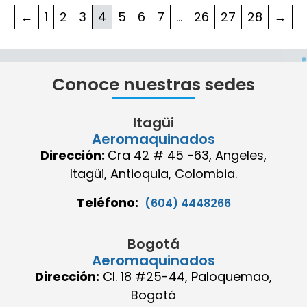
←
1
2
3
4
5
6
7
…
26
27
28
→
Conoce nuestras sedes
Itagüi
Aeromaquinados
Dirección:
Cra 42 # 45 -63, Angeles,
Itagüi, Antioquia, Colombia.
Teléfono:
(604) 4448266
Bogotá
Aeromaquinados
Dirección:
Cl. 18 #25-44, Paloquemao,
Bogotá