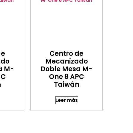
de
Centro de
ado
Mecanizado
a M-
Doble Mesa M-
PC
One 8 APC
n
Taiwán
Leer más