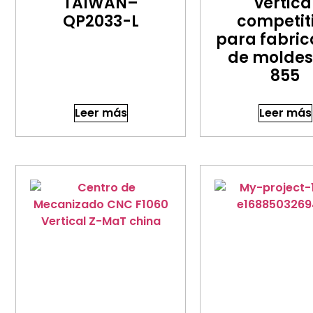
TAIWAN–
vertica
QP2033-L
competit
para fabric
de moldes
855
Leer más
Leer más