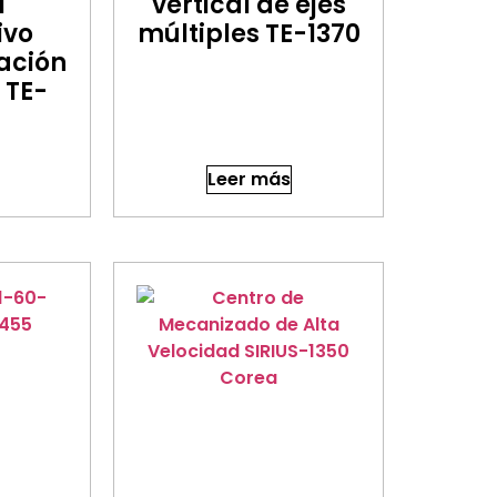
l
vertical de ejes
ivo
múltiples TE-1370
ación
 TE-
Leer más