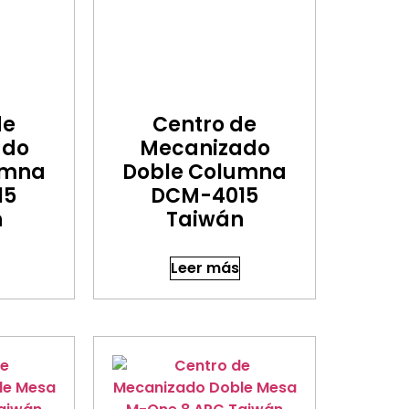
de
Centro de
ado
Mecanizado
umna
Doble Columna
15
DCM-4015
n
Taiwán
Leer más