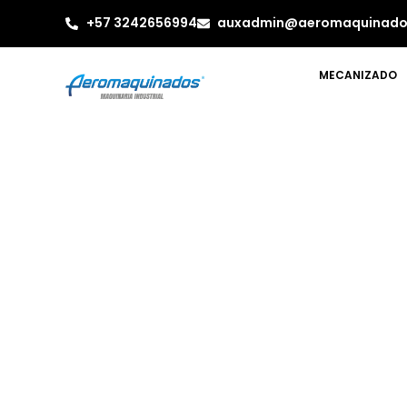
+57 3242656994
auxadmin@aeromaquinado
MECANIZADO