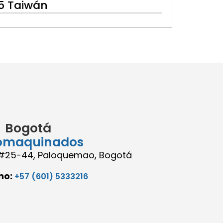
5 Taiwán
Bogotá
omaquinados
8 #25-44, Paloquemao, Bogotá
no:
+57 (601) 5333216