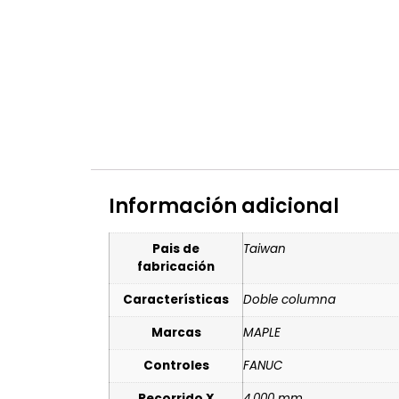
Información adicional
Pais de
Taiwan
fabricación
Características
Doble columna
Marcas
MAPLE
Controles
FANUC
Recorrido X
4.000 mm