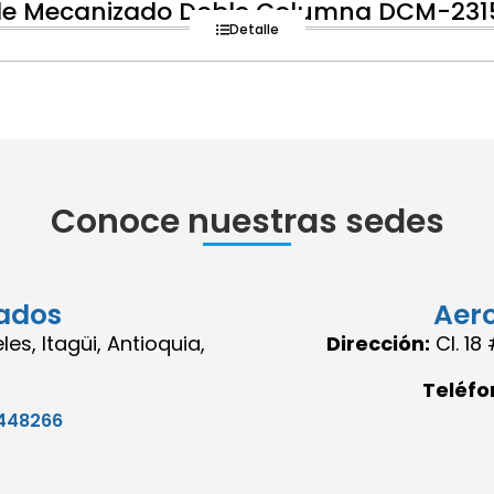
de Mecanizado Doble Columna DCM-231
Detalle
Conoce nuestras sedes
ados
Aer
es, Itagüi, Antioquia,
Dirección:
Cl. 1
Teléfo
448266