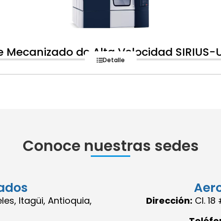
e Mecanizado de Alta Velocidad SIRIUS-
Detalle
Conoce nuestras sedes
ados
Aer
es, Itagüi, Antioquia,
Dirección:
Cl. 1
Teléfo