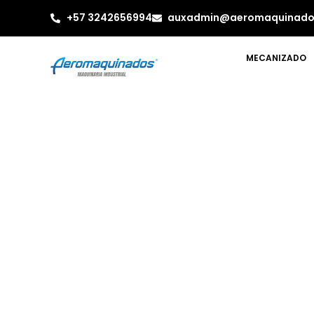
+57 3242656994
auxadmin@aeromaquinado
MECANIZADO