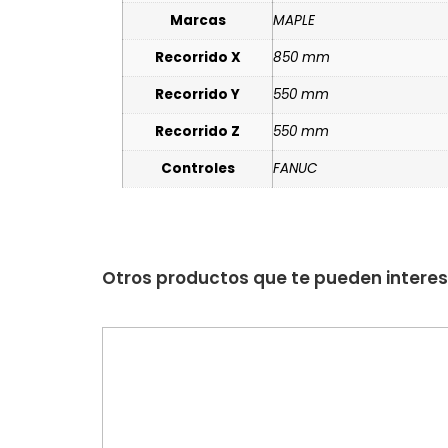
Marcas
MAPLE
Recorrido X
850 mm
Recorrido Y
550 mm
Recorrido Z
550 mm
Controles
FANUC
Otros productos que te pueden intere