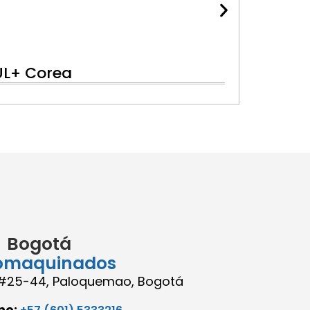
UL+ Corea
Bogotá
omaquinados
8 #25-44, Paloquemao, Bogotá
no: