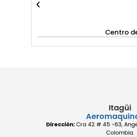
Centro d
Itagüi
Aeromaquin
Dirección:
Cra 42 # 45 -63, Angel
Colombia.