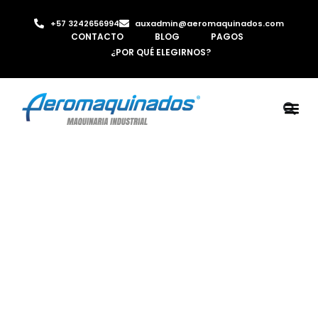
+57 3242656994
auxadmin@aeromaquinados.com
CONTACTO
BLOG
PAGOS
¿POR QUÉ ELEGIRNOS?
ROBOTS 
LAMINA Y PE
MÁQUINAS 
INYECTORA D
AIRE C