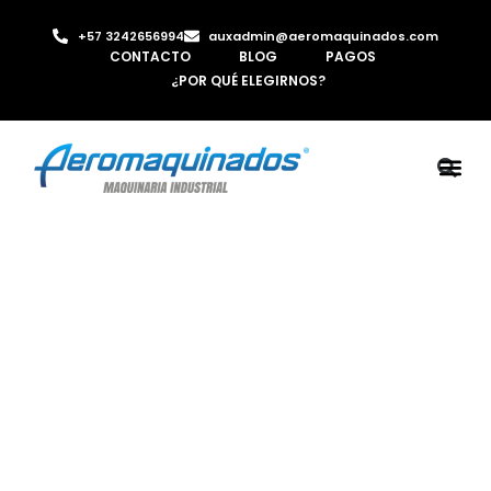
+57 3242656994
auxadmin@aeromaquinados.com
CONTACTO
BLOG
PAGOS
¿POR QUÉ ELEGIRNOS?
ROBOTS 
LAMINA Y PE
MÁQUINAS 
INYECTORA D
AIRE C