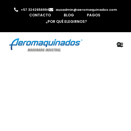
+57 3242656994
auxadmin@aeromaquinados.com
CONTACTO
BLOG
PAGOS
¿POR QUÉ ELEGIRNOS?
ROBOTS 
LAMINA Y PE
MÁQUINAS 
INYECTORA D
AIRE C