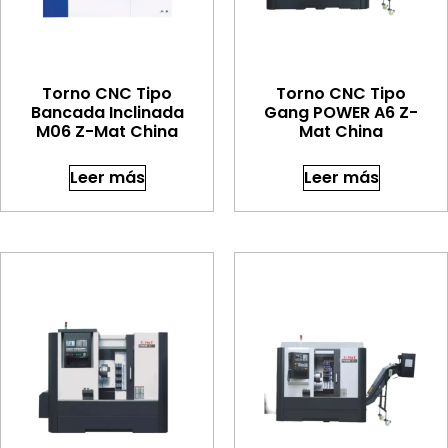
Torno CNC Tipo
Torno CNC Tipo
Bancada Inclinada
Gang POWER A6 Z-
M06 Z-Mat China
Mat China
Leer más
Leer más