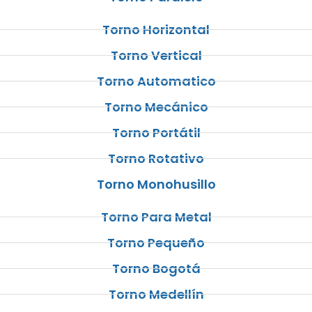
Torno Horizontal
Torno Vertical
Torno Automatico
Torno Mecánico
Torno Portátil
Torno Rotativo
Torno Monohusillo
Torno Para Metal
Torno Pequeño
Torno Bogotá
Torno Medellín