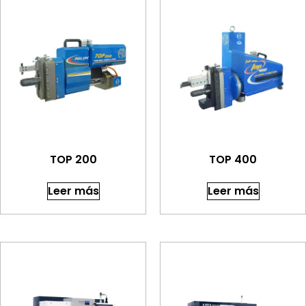
TOP 200
TOP 400
Leer más
Leer más