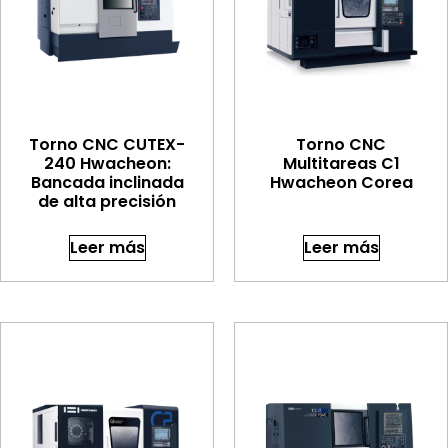
Torno CNC CUTEX-
Torno CNC
240 Hwacheon:
Multitareas C1
Bancada inclinada
Hwacheon Corea
de alta precisión
Leer más
Leer más