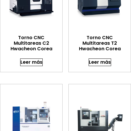
Torno CNC
Torno CNC
Multitareas C2
Multitareas T2
Hwacheon Corea
Hwacheon Corea
Leer más
Leer más