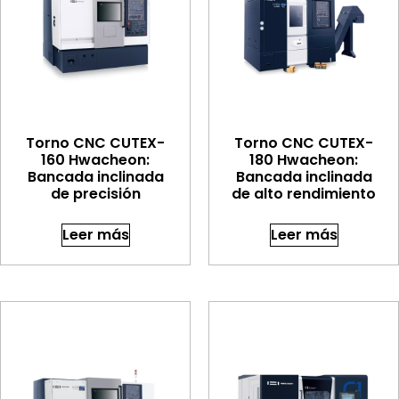
Torno CNC CUTEX-
Torno CNC CUTEX-
160 Hwacheon:
180 Hwacheon:
Bancada inclinada
Bancada inclinada
de precisión
de alto rendimiento
Leer más
Leer más