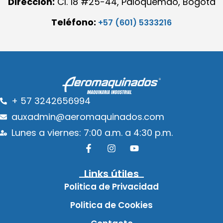
Dirección:
Cl. 18 #25-44, Paloquemao, Bogotá
Teléfono:
+57 (601) 5333216
+ 57 3242656994
auxadmin@aeromaquinados.com
Lunes a viernes: 7:00 a.m. a 4:30 p.m.
Links útiles
Politica de Privacidad
Politica de Cookies