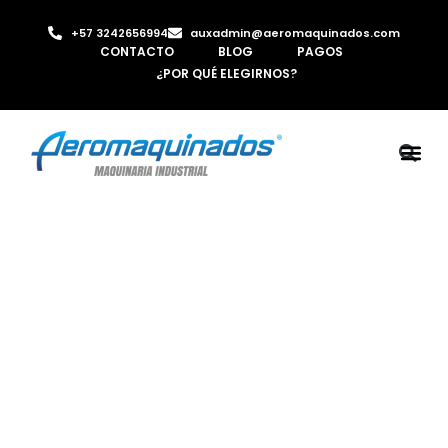
+57 3242656994
auxadmin@aeromaquinados.com
CONTACTO
BLOG
PAGOS
¿POR QUÉ ELEGIRNOS?
ROBOTS 
LAMINA Y PE
MÁQUINAS 
INYECTORA D
AIRE C