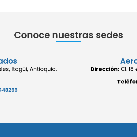
Conoce nuestras sedes
ados
Aer
es, Itagüi, Antioquia,
Dirección:
Cl. 1
Teléfo
448266