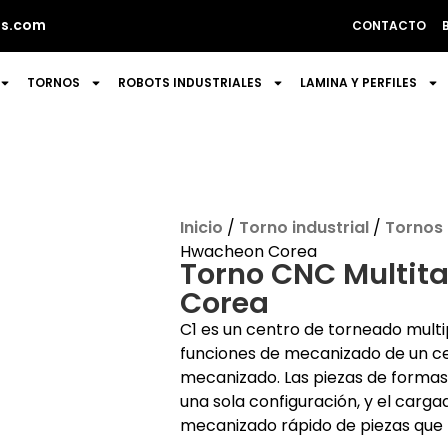
s.com
CONTACTO
TORNOS
ROBOTS INDUSTRIALES
LAMINA Y PERFILES
Inicio
/
Torno industrial
/
Tornos
Hwacheon Corea
Torno CNC Multit
Corea
C1 es un centro de torneado mult
funciones de mecanizado de un ce
mecanizado. Las piezas de forma
una sola configuración, y el carg
mecanizado rápido de piezas que