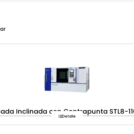
sar
ada Inclinada con Contrapunta STL8-1
Detalle