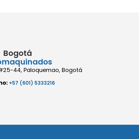
Bogotá
omaquinados
8 #25-44, Paloquemao, Bogotá
no:
+57 (601) 5333216