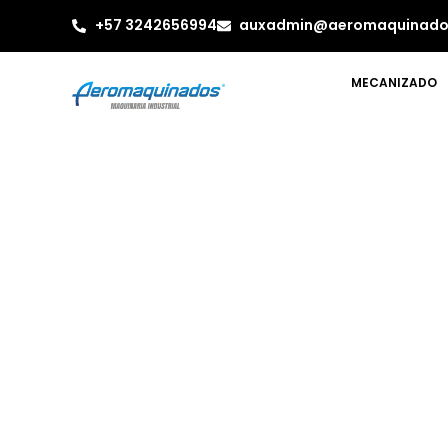
+57 3242656994
auxadmin@aeromaquinado
MECANIZADO