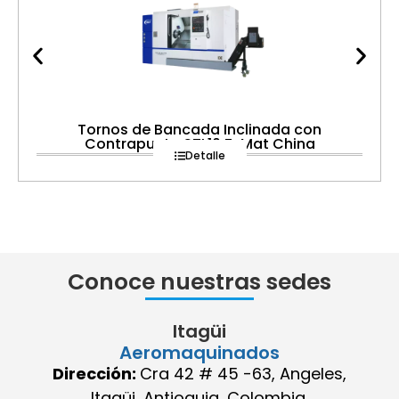
Tornos de Bancada Inclinada con
Contrapunta STL10 Z-Mat China
Detalle
Conoce nuestras sedes
Itagüi
Aeromaquinados
Dirección:
Cra 42 # 45 -63, Angeles,
Itagüi, Antioquia, Colombia.