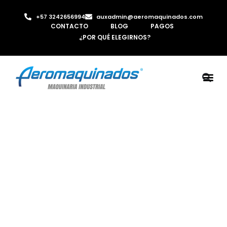
+57 3242656994
auxadmin@aeromaquinados.com
CONTACTO
BLOG
PAGOS
¿POR QUÉ ELEGIRNOS?
ROBOTS 
LAMINA Y PE
MÁQUINAS 
INYECTORA D
AIRE C