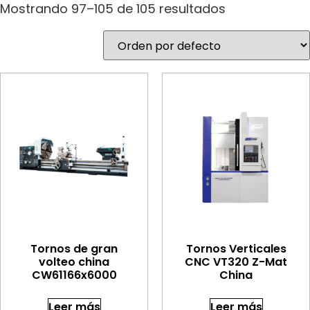
Mostrando 97–105 de 105 resultados
Tornos de gran
Tornos Verticales
volteo china
CNC VT320 Z-Mat
CW61166x6000
China
Leer más
Leer más