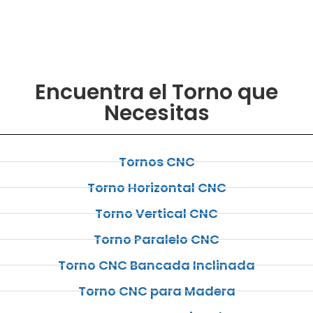
Encuentra el Torno que
Necesitas
Tornos CNC
Torno Horizontal CNC
Torno Vertical CNC
Torno Paralelo CNC
Torno CNC Bancada Inclinada
Torno CNC para Madera