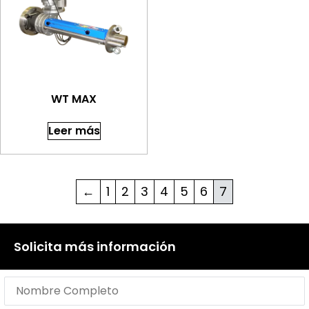
WT MAX
Leer más
←
1
2
3
4
5
6
7
Solicita más información