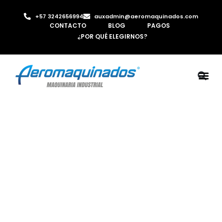
+57 3242656994
auxadmin@aeromaquinados.com
CONTACTO
BLOG
PAGOS
¿POR QUÉ ELEGIRNOS?
ROBOTS 
LAMINA Y PE
MÁQUINAS 
INYECTORA D
AIRE C