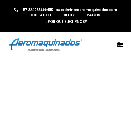
+57 3242656994
auxadmin@aeromaquinados.com
CONTACTO
BLOG
PAGOS
¿POR QUÉ ELEGIRNOS?
ROBOTS 
LAMINA Y PE
MÁQUINAS 
INYECTORA D
AIRE C