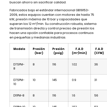
buscan ahorro sin sacrificar calidad.
Fabricados bajo el estándar internacional GB19153-
2009, estos equipos cuentan con motores de hasta 75
kW, presión máxima de 10 bar y capacidades que
superan los 12 m³/min. Su construcción robusta, sistema
de transmisión directa y control preciso de presión los
hacen una opción confiable para procesos continuos
en pequeñas y medianas industrias.
Modelo
Presión
Presión
F.A.D
F.A.D
(bar)
(psig)
(m³/min)
(CFM)
D7.5PM-
8
116
1.02
36
8
D7.5PM-
10
145
0.9
31
10
D11PM-8
8
116
1.6
56
D11PM-10
10
145
1.52
53