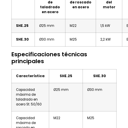
de
de roscado
del
taladrado
en acero
motor
en acero
SHE.25
Ø25 mm
M22
1,5 kW
SHE.30
Ø30 mm
M25
2,2 kW
Especificaciones técnicas
principales
Característica
SHE.25
SHE.30
Capacidad
Ø25 mm
Ø30 mm
máxima de
taladrado en
acero St. 50/60
Capacidad
M22
M25
máxima de
roscado en