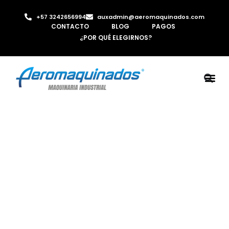
+57 3242656994
auxadmin@aeromaquinados.com
CONTACTO
BLOG
PAGOS
¿POR QUÉ ELEGIRNOS?
ROBOTS 
LAMINA Y PE
MÁQUINAS 
INYECTORA D
AIRE C