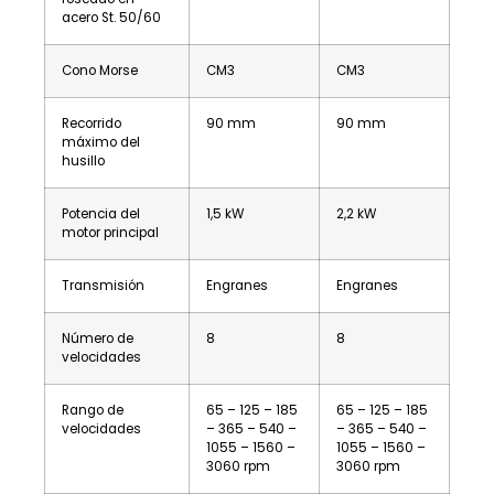
acero St. 50/60
Cono Morse
CM3
CM3
Recorrido
90 mm
90 mm
máximo del
husillo
Potencia del
1,5 kW
2,2 kW
motor principal
Transmisión
Engranes
Engranes
Número de
8
8
velocidades
Rango de
65 – 125 – 185
65 – 125 – 185
velocidades
– 365 – 540 –
– 365 – 540 –
1055 – 1560 –
1055 – 1560 –
3060 rpm
3060 rpm