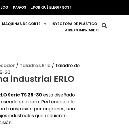
BLOG
PAGOS
¿POR QUÉ ELEGIRNOS?
MÁQUINAS DE CORTE
INYECTORA DE PLÁSTICO
AIRE COMPRIMIDO
esador
/
Taladros Erlo
/ Taladro de
25-30
a industrial ERLO
LO Serie TS 25-30
esta diseñado
roscado en acero. Pertenece a la
on transmisión por engranes, una
os industriales que requieren
isión.