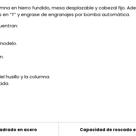
umna en hierro fundido, mesa desplazable y cabezal fijo. A
s en “T” y engrase de engranajes por bomba automática.
uentran:
modelo.
m.
l husillo y la columna.
ada.
adrado en acero
Capacidad de roscado e