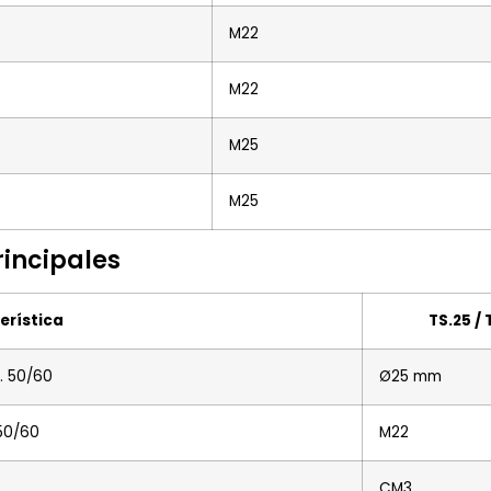
M22
M22
M25
M25
rincipales
erística
TS.25 /
. 50/60
Ø25 mm
50/60
M22
CM3