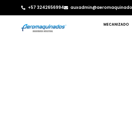
+57 3242656994
auxadmin@aeromaquinado
MECANIZADO