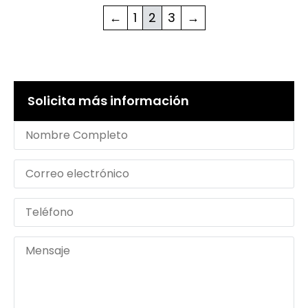
←
1
2
3
→
Solicita más información