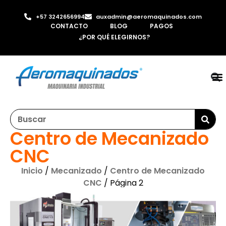
+57 3242656994
auxadmin@aeromaquinados.com
CONTACTO
BLOG
PAGOS
¿POR QUÉ ELEGIRNOS?
RO
LAMI
MÁQ
INYE
AI
Centro de Mecanizado
CNC
Inicio
/
Mecanizado
/
Centro de Mecanizado
CNC
/ Página 2