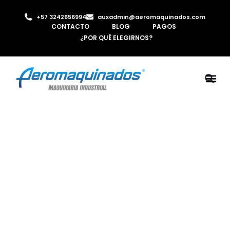
+57 3242656994
auxadmin@aeromaquinados.com
CONTACTO
BLOG
PAGOS
¿POR QUÉ ELEGIRNOS?
ROBOTS 
LAMINA Y PE
MÁQUINAS 
INYECTORA D
AIRE C