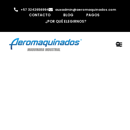
+57 3242656994
auxadmin@aeromaquinados.com
CONTACTO
BLOG
PAGOS
¿POR QUÉ ELEGIRNOS?
ROBOTS 
LAMINA Y PE
MÁQUINAS 
INYECTORA D
AIRE C