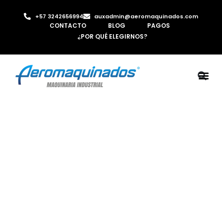
+57 3242656994
auxadmin@aeromaquinados.com
CONTACTO
BLOG
PAGOS
¿POR QUÉ ELEGIRNOS?
ROBOTS 
LAMINA Y PE
MÁQUINAS 
INYECTORA D
AIRE C