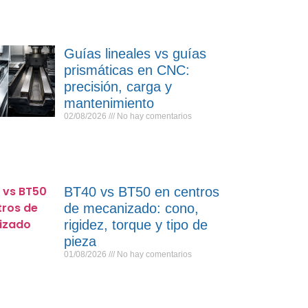
Guías lineales vs guías
prismáticas en CNC:
precisión, carga y
mantenimiento
02/08/2026
No hay comentarios
BT40 vs BT50 en centros
de mecanizado: cono,
rigidez, torque y tipo de
pieza
01/08/2026
No hay comentarios