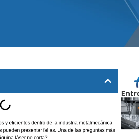
Entr
s y eficientes dentro de la industria metalmecánica.
 pueden presentar fallas. Una de las preguntas más
áquina láser no corta?