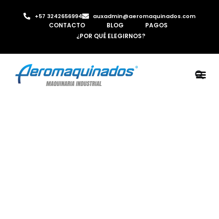
+57 3242656994
auxadmin@aeromaquinados.com
CONTACTO
BLOG
PAGOS
¿POR QUÉ ELEGIRNOS?
ROBOTS 
LAMINA Y PE
MÁQUINAS 
INYECTORA D
AIRE C