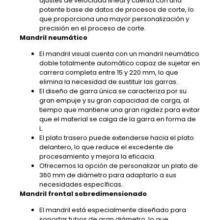
ajustes de velocidad lineal y cuenta con una
potente base de datos de procesos de corte, lo
que proporciona una mayor personalización y
precisión en el proceso de corte.
Mandril neumático
El mandril visual cuenta con un mandril neumático
doble totalmente automático capaz de sujetar en
carrera completa entre 15 y 220 mm, lo que
elimina la necesidad de sustituir las garras.
El diseño de garra única se caracteriza por su
gran empuje y su gran capacidad de carga, al
tiempo que mantiene una gran rigidez para evitar
que el material se caiga de la garra en forma de
L.
El plato trasero puede extenderse hacia el plato
delantero, lo que reduce el excedente de
procesamiento y mejora la eficacia.
Ofrecemos la opción de personalizar un plato de
360 mm de diámetro para adaptarlo a sus
necesidades específicas.
Mandril frontal sobredimensionado
El mandril está especialmente diseñado para
soportar tubos de gran diámetro, lo que