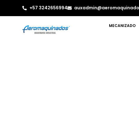
+57 3242656994
auxadmin@aeromaquinado
MECANIZADO