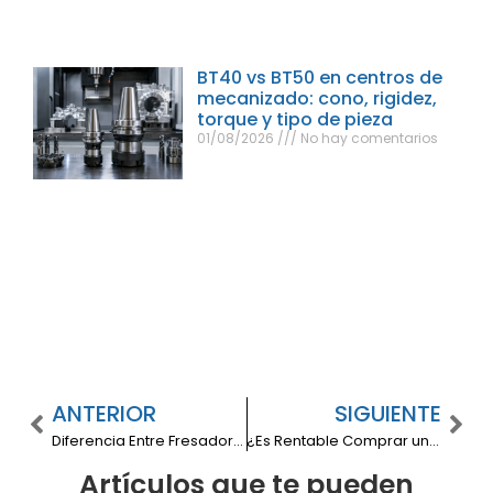
BT40 vs BT50 en centros de
mecanizado: cono, rigidez,
torque y tipo de pieza
01/08/2026
No hay comentarios
ANTERIOR
SIGUIENTE
Diferencia Entre Fresadora de Torreta y Convencional: ¿Cuál Elegir para tu Taller?
¿Es Rentable Comprar una Máquina Láser? Análisis Completo para tu Taller
Artículos que te pueden