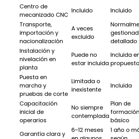
Centro de
Incluido
Incluido
mecanizado CNC
Transporte,
Normalme
A veces
importación y
gestionad
excluido
nacionalización
detallado
Instalación y
Puede no
Incluida en
nivelación en
estar incluida
propuest
planta
Puesta en
Limitada o
marcha y
Incluida
inexistente
pruebas de corte
Capacitación
Plan de
No siempre
inicial de
formació
contemplada
operarios
básico
6–12 meses
1 año o m
Garantía clara y
en algunos
según