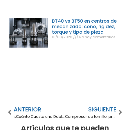
BT40 vs BT50 en centros de
mecanizado: cono, rigidez,
torque y tipo de pieza
01/08/2026
No hay comentarios
ANTERIOR
SIGUIENTE
¿Cuánto Cuesta una Dobladora de Lámina Hidráulica en Colombia Realmente?
Compresor de tornillo: precio en Colombia, factores que lo determinan y cómo estimar el costo total (TCO)
Artículos que te pueden