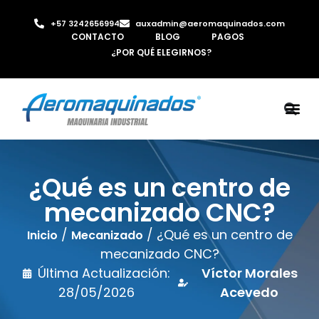
+57 3242656994
auxadmin@aeromaquinados.com
CONTACTO
BLOG
PAGOS
¿POR QUÉ ELEGIRNOS?
ROBOTS 
LAMINA Y PE
MÁQUINAS 
INYECTORA D
AIRE C
¿Qué es un centro de
mecanizado CNC?
/
/ ¿Qué es un centro de
Inicio
Mecanizado
mecanizado CNC?
Última Actualización:
Víctor Morales
28/05/2026
Acevedo