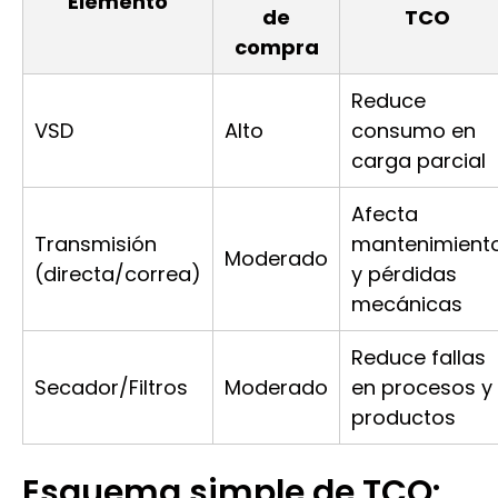
Elemento
de
TCO
compra
Reduce
VSD
Alto
consumo en
carga parcial
Afecta
Transmisión
mantenimient
Moderado
(directa/correa)
y pérdidas
mecánicas
Reduce fallas
Secador/Filtros
Moderado
en procesos y
productos
Esquema simple de TCO: