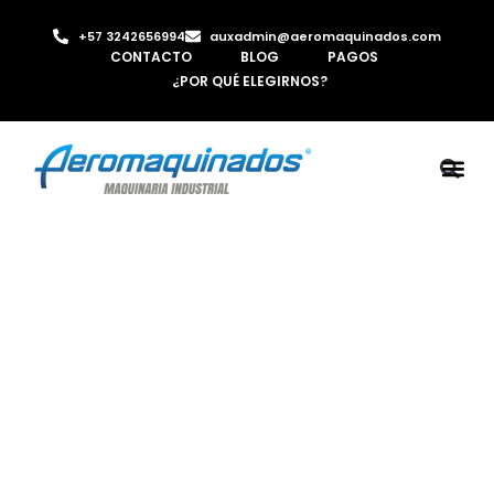
+57 3242656994
auxadmin@aeromaquinados.com
CONTACTO
BLOG
PAGOS
¿POR QUÉ ELEGIRNOS?
ROBOTS 
LAMINA Y PE
MÁQUINAS 
INYECTORA D
AIRE C