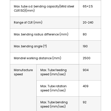
Max. tube o.d. bending capacity(Mild steel
65×2.5
CLR1.5D)(mm)
Range of CLR (mm)
20-240
Max. bending radius difference (mm)
80
Max. bending angle (°)
190
Mandrel working distance (mm)
2500
Manufacture
Max. Tube feeding
904
speed
speed (mm/sec)
Max. Tube rotation
409
speed (mm/sec)
Max. Tube bending
92
speed (mm/sec)