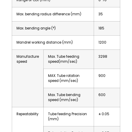
Max. bending radius difference (mm)
35
Max. bending angle (°)
185
Mandrel working distance (mm)
1200
Manufacture
Max. Tube feeding
3298
speed
speed(mm/sec)
MAX. Tube rotation
900
speed (mm/sec)
Max. Tube bending
600
speed (mm/sec)
Repeatability
Tube feeding Precision
± 0.05
(mm)