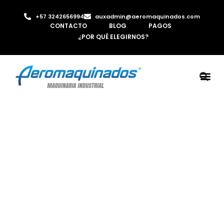
+57 3242656994
auxadmin@aeromaquinados.com
CONTACTO
BLOG
PAGOS
¿POR QUÉ ELEGIRNOS?
ROBOTS 
LAMINA Y PE
MÁQUINAS 
INYECTORA D
AIRE C