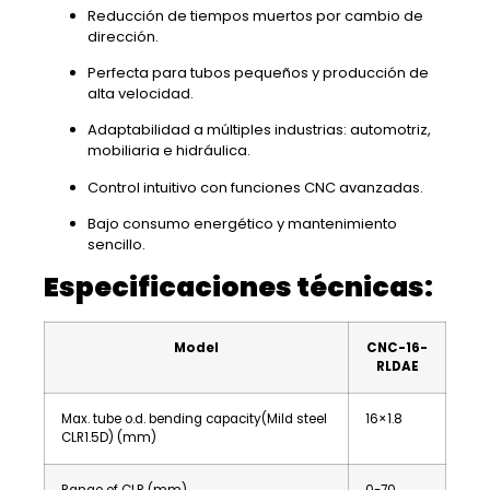
Reducción de tiempos muertos por cambio de
dirección.
Perfecta para tubos pequeños y producción de
alta velocidad.
Adaptabilidad a múltiples industrias: automotriz,
mobiliaria e hidráulica.
Control intuitivo con funciones CNC avanzadas.
Bajo consumo energético y mantenimiento
sencillo.
Especificaciones técnicas:
Model
CNC-16-
RLDAE
Max. tube o.d. bending capacity(Mild steel
16×1.8
CLR1.5D) (mm)
Range of CLR (mm)
0-70