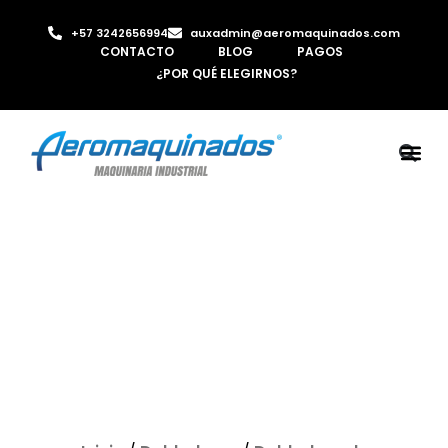
+57 3242656994
auxadmin@aeromaquinados.com
CONTACTO
BLOG
PAGOS
¿POR QUÉ ELEGIRNOS?
ROBOTS 
LAMINA Y PE
MÁQUINAS 
INYECTORA D
AIRE C