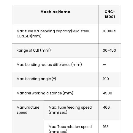
Machine Name
CNC-
180S1
Max. tube o.d. bending capacity(Mild steel
180×3.5
CLR1.5D)(mm)
Range of CLR (mm)
30-450
Max. bending radius difference (mm)
—
Max. bending angle (°)
190
Mandrel working distance (mm)
4500
Manufacture
Max. Tube feeding speed
466
speed
(mm/sec)
Max. Tube rotation speed
163
(mm/sec)