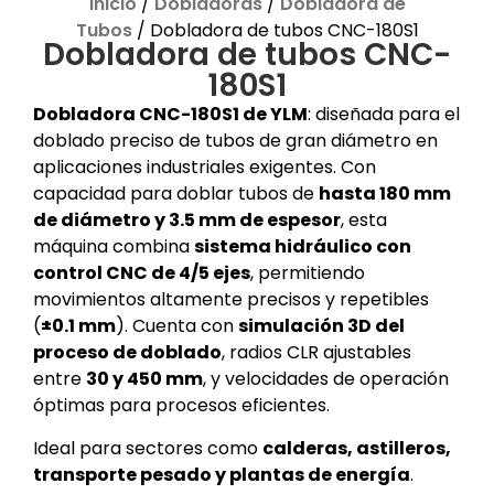
Inicio
/
Dobladoras
/
Dobladora de
Tubos
/ Dobladora de tubos CNC-180S1
Dobladora de tubos CNC-
180S1
Dobladora CNC-180S1 de YLM
: diseñada para el
doblado preciso de tubos de gran diámetro en
aplicaciones industriales exigentes. Con
capacidad para doblar tubos de
hasta 180 mm
de diámetro y 3.5 mm de espesor
, esta
máquina combina
sistema hidráulico con
control CNC de 4/5 ejes
, permitiendo
movimientos altamente precisos y repetibles
(
±0.1 mm
). Cuenta con
simulación 3D del
proceso de doblado
, radios CLR ajustables
entre
30 y 450 mm
, y velocidades de operación
óptimas para procesos eficientes.
Ideal para sectores como
calderas, astilleros,
transporte pesado y plantas de energía
.