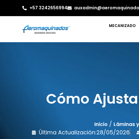
+57 3242656994
auxadmin@aeromaquinado
MECANIZADO
Cómo Ajustar
/
Inicio
Láminas y
Última Actualización:
28/05/2026