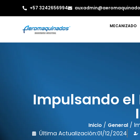
+57 3242656994
auxadmin@aeromaquinado
MECANIZADO
Impulsando el 
/
/ Im
Inicio
General
Última Actualización:
01/12/2024